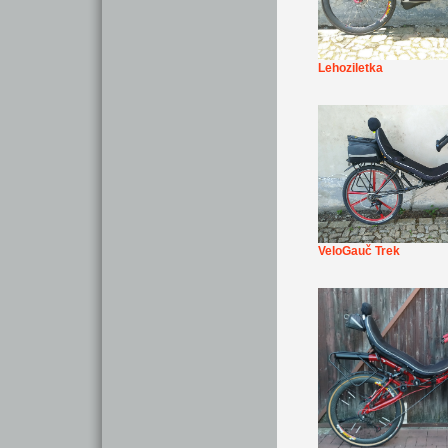
Lehoziletka
VeloGauč Trek