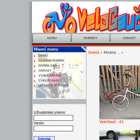
DOMU
RUBRIKY
ODKAZY
Hlavní menu
Domù
Modely ...
DOMŮ
SEZNAM RUBRIK
DOWNLOAD
ODKAZY
VYHLEDÁVÁNÍ
CYKLOTRASY
UPRAVTE SI PROFIL
Uživatelské jméno:
VeloGauč - 01
Heslo: