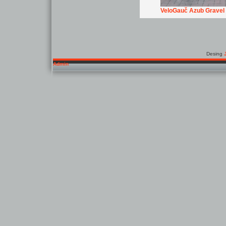
VeloGauč Azub Gravel
Desing
Admin