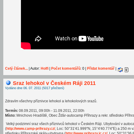
Celý článek...
| Autor:
Holfi
|
Počet komentářů
: 0 |
Přidat komentář
|
Sraz lehokol v Českém Ráji 2011
Vydáno dne 06. 07. 2011 (5017 přečtení)
Zdravím všechny příznivce lehokol a lehokolových srazů.
Termín:
08.09.2011, 09:00h - 11.09.2011, 22:00h
Místo:
Mnichovo Hradiště, Obec Žďár-autocamp Příhrazy a rekr. středisko Příhr
Velký podzimní sraz všech příznivců lehokol v Českém Ráji. Ubytování v autoc
(
http://www.camp-prihrazy.cz/
, Loc: 50°31'41.999"N, 15°4'40.774"E) a 250 m
středisku Příhrazské skály-ubytovna (
http://www.prihrazy.ic.cz/
, Loc: 50°31'36.