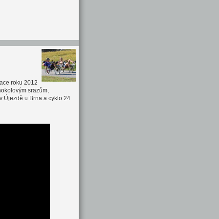
lace roku 2012
ehokolovým srazům,
 v Újezdě u Brna a cyklo 24