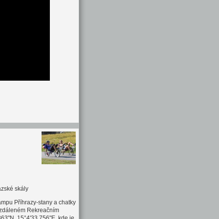
azské skály
ampu Příhrazy-stany a chatky
 vzdáleném Rekreačním
863"N, 15°4'33.756"E, kde je