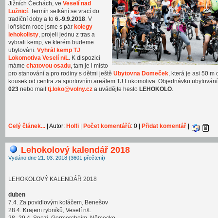
Jižních Čechách, ve
Veselí nad
Lužnicí
. Termín setkání se vrací do
tradiční doby a to
6.-9.9.2018
. V
loňském roce jsme s pár
kolegy
lehokolisty
, projeli jednu z tras a
vybrali kemp, ve kterém budeme
ubytováni.
Vyhrál kemp TJ
Lokomotiva Veselí n/L
. K dispozici
máme
chatovou osadu
, tam je i místo
pro stanování a pro rodiny s dětmi ještě
Ubytovna Domeček
, která je asi 50 m
kousek od centra za sportovním areálem TJ Lokomotiva. Objednávku ubytování
023
nebo mail
tj.loko@volny.cz
a uvádějte heslo
LEHOKOLO
.
Celý článek...
| Autor:
Holfi
|
Počet komentářů
: 0 |
Přidat komentář
|
Lehokolový kalendář 2018
Vydáno dne 21. 03. 2018 (3601 přečtení)
LEHOKOLOVÝ KALENDÁŘ 2018
duben
7.4. Za povidlovým koláčem, Benešov
28.4. Krajem rybníků, Veselí n/L