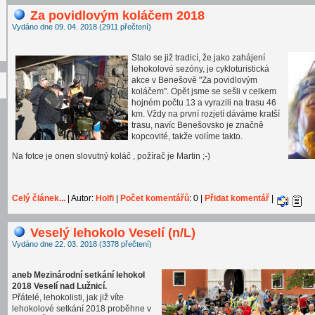
Za povidlovým koláčem 2018
!
Vydáno dne 09. 04. 2018 (2911 přečtení)
Stalo se již tradicí, že jako zahájení
lehokolové sezóny, je cykloturistická
akce v Benešově "Za povidlovým
koláčem". Opět jsme se sešli v celkem
hojném počtu 13 a vyrazili na trasu 46
km. Vždy na první rozjetí dáváme kratší
trasu, navíc Benešovsko je značně
kopcovité, takže volíme takto.
Na fotce je onen slovutný koláč , požírač je Martin ;-)
Celý článek...
| Autor:
Holfi
|
Počet komentářů
: 0 |
Přidat komentář
|
Veselý lehokolo Veselí (n/L)
Vydáno dne 22. 03. 2018 (3378 přečtení)
aneb Mezinárodní setkání lehokol
2018 Veselí nad Lužnicí.
Přátelé, lehokolisti, jak již víte
lehokolové setkání 2018 proběhne v