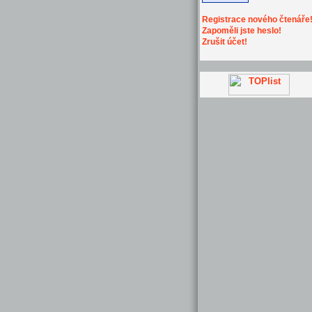
Registrace nového čtenáře
Zapoměli jste heslo!
Zrušit účet!