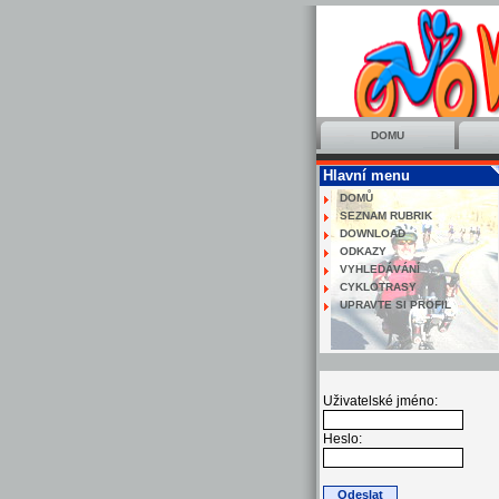
DOMU
Hlavní menu
DOMŮ
SEZNAM RUBRIK
DOWNLOAD
ODKAZY
VYHLEDÁVÁNÍ
CYKLOTRASY
UPRAVTE SI PROFIL
Uživatelské jméno:
Heslo: