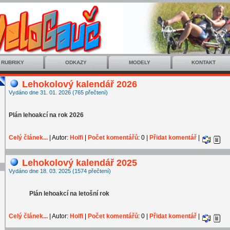
RUBRIKY
ODKAZY
MODELY
KONTAKT
Lehokolový kalendář 2026
Vydáno dne 31. 01. 2026 (765 přečtení)
Plán lehoakcí na rok 2026
Celý článek...
| Autor:
Holfi
|
Počet komentářů
: 0 |
Přidat komentář
|
Lehokolový kalendář 2025
Vydáno dne 18. 03. 2025 (1574 přečtení)
Plán lehoakcí na letošní rok
Celý článek...
| Autor:
Holfi
|
Počet komentářů
: 0 |
Přidat komentář
|