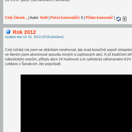
28.-29.4. Spezi, Germersheim, Německo
Celý článek...
| Autor:
Holfi
|
Počet komentářů
: 0 |
Přidat komentář
|
Rok 2012
Vydáno dne 14. 01. 2013 (3718 přečtení)
Celý loňský rok jsem se stránkám nevěnoval, tak snad konečně aspoň rekapitu
ve kterém jsem absolvoval spoustu nových a zajímavých akcí. K již tradičním l
nákoláckým srazům, přibyly akce 24 hodinové a to cyklistický ultramaraton K24
LeMans v Šaraticích. Ale popořadě.