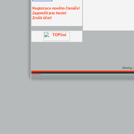
Registrace nového čtenáře!
Zapoměli jste heslo!
Zrušit účet!
Desing
Admin