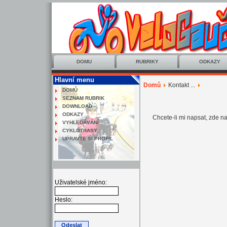
DOMU
RUBRIKY
ODKAZY
Hlavní menu
Domů
Kontakt ...
DOMŮ
SEZNAM RUBRIK
DOWNLOAD
ODKAZY
Chcete-li mi napsat, zde n
VYHLEDÁVÁNÍ
CYKLOTRASY
UPRAVTE SI PROFIL
Uživatelské jméno:
Heslo: