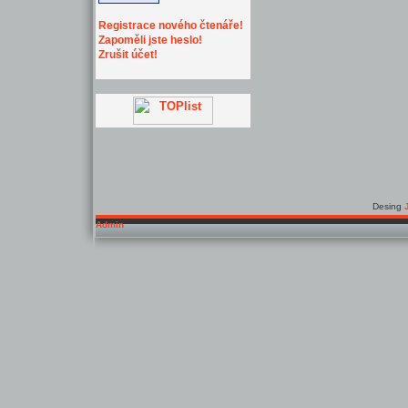
Registrace nového čtenáře!
Zapoměli jste heslo!
Zrušit účet!
Desing
Admin