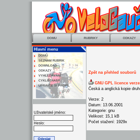
DOMU
RUBRIKY
ODKAZY
Hlavní menu
DOMŮ
SEZNAM RUBRIK
DOWNLOAD
ODKAZY
Zpět na přehled souborů
VYHLEDÁVÁNÍ
CYKLOTRASY
GNU GPL licence verze 
UPRAVTE SI PROFIL
Česká a anglická kopie dru
Verze: 2
Datum: 13.06.2001
Kategorie: gnu
Uživatelské jméno:
Velikost: 15,1 kB
Počet stažení: 1929x
Heslo: