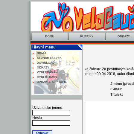
DOMU
RUBRIKY
ODKAZY
Hlavní menu
DOMŮ
SEZNAM RUBRIK
DOWNLOAD
ODKAZY
ke článku: Za povidlovým kol
VYHLEDÁVÁNÍ
ze dne 09.04.2018, autor článk
CYKLOTRASY
UPRAVTE SI PROFIL
Jméno (přezd
E-mail:
Titulek:
Uživatelské jméno:
Heslo: