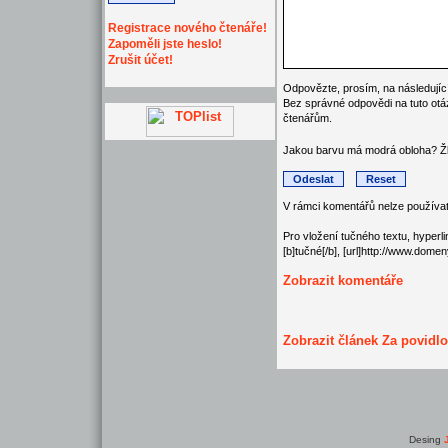
Registrace nového čtenáře!
Zapoměli jste heslo!
Zrušit účet!
Odpovězte, prosím, na následující
Bez správné odpovědi na tuto otá
čtenářům.
Jakou barvu má modrá obloha? Ž
V rámci komentářů nelze používa
Pro vložení tučného textu, hyperl
[b]tučné[/b], [url]http://www.dome
Zobrazit komentáře
Zobrazit článek Za povid
Desing