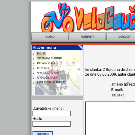
DOMU
RUBRIKY
ODKAZY
Hlavní menu
DOMŮ
SEZNAM RUBRIK
DOWNLOAD
ODKAZY
ke článku: Z Berouna do Jizer
VYHLEDÁVÁNÍ
ze dne 08.06.2009, autor článk
CYKLOTRASY
UPRAVTE SI PROFIL
Jméno (přezd
E-mail:
Titulek:
Uživatelské jméno:
Heslo: