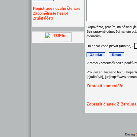
Registrace nového čtenáře!
Zapoměli jste heslo!
Zrušit účet!
Odpovězte, prosím, na následující
Bez správné odpovědi na tuto otá
čtenářům.
Dá se ve vode plavat (ano/ne)?
V rámci komentářů nelze používa
Pro vložení tučného textu, hyperl
[b]tučné[/b], [url]http://www.dome
Zobrazit komentáře
Zobrazit článek Z Berouna
Desing