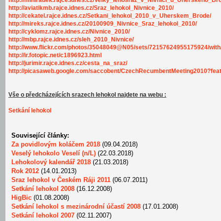
http://miniradek.rajce.idnes.cz/Velky_lehosraz_v_Nivnici_u_Uherskeho_Br
http://aviatikmb.rajce.idnes.cz/Sraz_lehokol_Nivnice_2010/
http://cekatel.rajce.idnes.cz/Setkani_lehokol_2010_v_Uherskem_Brode/
http://mireks.rajce.idnes.cz/20100909_Nivnice_Sraz_lehokol_2010/
http://cyklomz.rajce.idnes.cz/Nivnice_2010/
http://mbp.rajce.idnes.cz/sleh_2010_Nivnice/
http://www.flickr.com/photos/35048049@N05/sets/72157624955175924/wit
http://ir.fotopic.net/c1896923.html
http://jurimir.rajce.idnes.cz/cesta_na_sraz/
http://picasaweb.google.com/saccobent/CzechRecumbentMeeting2010?feat=
Vše o předcházejících srazech lehokol najdete na webu :
Setkání lehokol
Související články:
Za povidlovým koláčem 2018
(09.04.2018)
Veselý lehokolo Veselí (n/L)
(22.03.2018)
Lehokolový kalendář 2018
(21.03.2018)
Rok 2012
(14.01.2013)
Sraz lehokol v Českém Ráji 2011
(06.07.2011)
Setkání lehokol 2008
(16.12.2008)
HigBic
(01.08.2008)
Setkání lehokol s mezinárodní účastí 2008
(17.01.2008)
Setkání lehokol 2007
(02.11.2007)