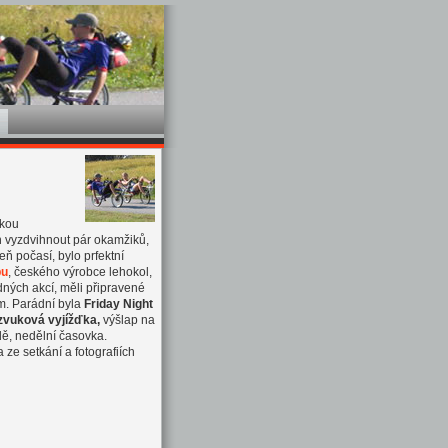
akou
en vyzdvihnout pár okamžiků,
zeň počasí, bylo prfektní
bu
, českého výrobce lehokol,
ných akcí, měli připravené
m. Parádní byla
Friday Night
 zvuková vyjížďka,
výšlap na
dě, nedělní časovka.
 ze setkání a fotografiích