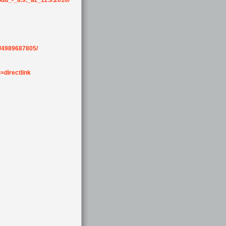
odu_-_8.9._az_11.9.2010/
h/4989687805/
directlink