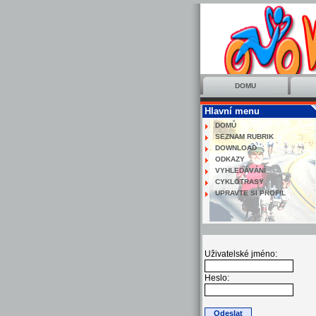
DOMU
Hlavní menu
DOMŮ
SEZNAM RUBRIK
DOWNLOAD
ODKAZY
VYHLEDÁVÁNÍ
CYKLOTRASY
UPRAVTE SI PROFIL
Uživatelské jméno:
Heslo: