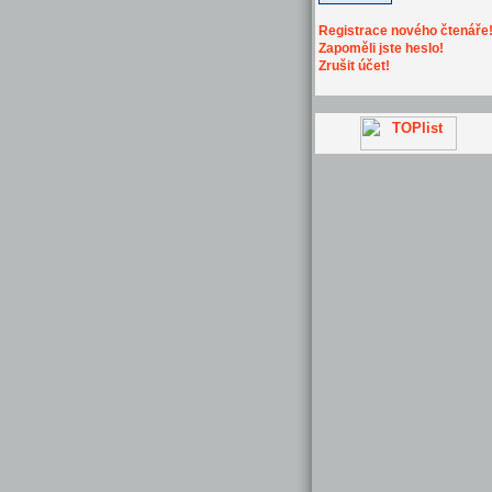
Registrace nového čtenáře
Zapoměli jste heslo!
Zrušit účet!