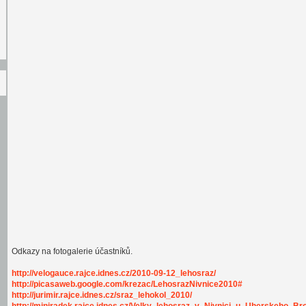
!
Odkazy na fotogalerie účastníků.
http://velogauce.rajce.idnes.cz/2010-09-12_lehosraz/
http://picasaweb.google.com/krezac/LehosrazNivnice2010#
http://jurimir.rajce.idnes.cz/sraz_lehokol_2010/