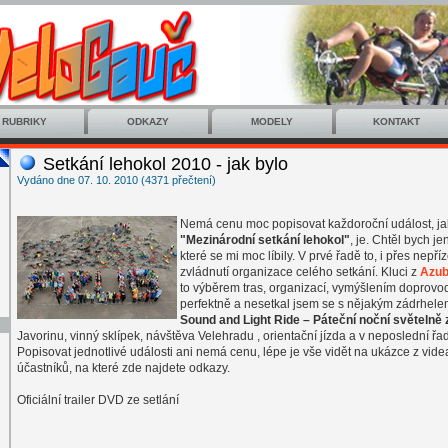
RUBRIKY
ODKAZY
MODELY
KONTAKT
Setkání lehokol 2010 - jak bylo
Vydáno dne 07. 10. 2010 (4371 přečtení)
Nemá cenu moc popisovat každoroční událost, j
"Mezinárodní setkání lehokol"
, je. Chtěl bych j
které se mi moc líbily. V prvé řadě to, i přes nepří
zvládnutí organizace celého setkání. Kluci z
Azu
to výběrem tras, organizací, vymýšlením doprovod
perfektně a nesetkal jsem se s nějakým zádrhele
Sound and Light Ride – Páteční noční světelně
Javorinu, vinný sklípek,
návštěva Velehradu , orientační jízda a v neposlední řa
Popisovat jednotlivé události ani nemá cenu, lépe je vše vidět na ukázce z videa
účastníků, na které zde najdete odkazy.
Oficiální trailer DVD ze setlání