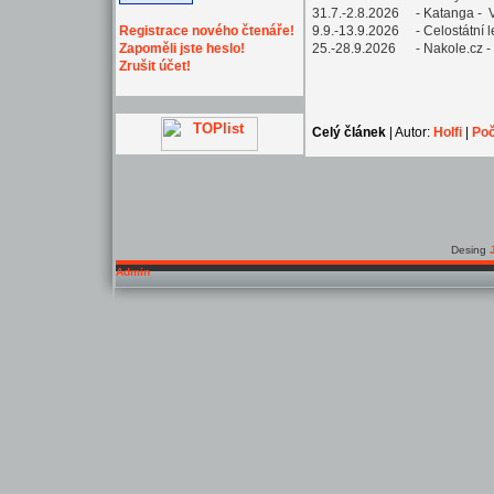
31.7.-2.8.2026 - Katanga - 
Registrace nového čtenáře!
9.9.-13.9.2026 - Celostátní l
Zapoměli jste heslo!
25.-28.9.2026 - Nakole.cz - 
Zrušit účet!
Celý článek
| Autor:
Holfi
|
Poč
Desing
Admin