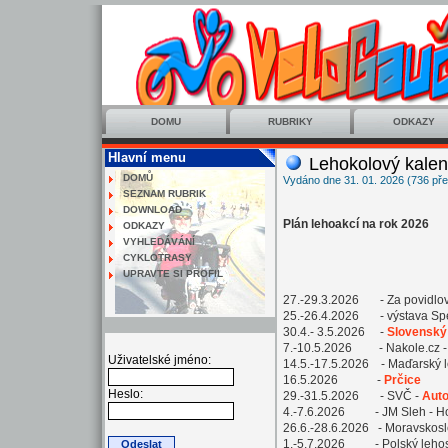
DOMU
RUBRIKY
ODKAZY
Hlavní menu
Lehokolový kalen
DOMŮ
Vydáno dne 31. 01. 2026 (736 pře
SEZNAM RUBRIK
DOWNLOAD
Plán lehoakcí na rok 2026
ODKAZY
VYHLEDÁVÁNÍ
CYKLOTRASY
UPRAVTE SI PROFIL
27.-29.3.2026 - Za povidlo
25.-26.4.2026 - výstava Spe
30.4.- 3.5.2026 -
Slovenský
7.-10.5.2026 - Nakole.cz 
Uživatelské jméno:
14.5.-17.5.2026 - Maďarský 
16.5.2026 -
Prčice
Heslo:
29.-31.5.2026 - SVČ -
Aut
4.-7.6.2026 - JM Sleh - H
26.6.-28.6.2026 - Moravskosl
1.-5.7.2026 - Polský leho