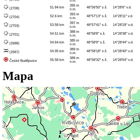
n.m.
395 m
51.84 km
48°56'50'' s.š.
14°28'6'' v.d.
(2708)
n.m.
393 m
52.6 km
48°57'13'' s.š.
14°28'11'' v.d.
(2704)
n.m.
397 m
53.58 km
48°57'41'' s.š.
14°28'29'' v.d.
(2703)
n.m.
388 m
54.51 km
48°58'8'' s.š.
14°28'38'' v.d.
(2701)
n.m.
385 m
54.64 km
48°58'9'' s.š.
14°28'44'' v.d.
(2688)
n.m.
389 m
54.95 km
48°58'18'' s.š.
14°28'40'' v.d.
(2687)
n.m.
389 m
55.58 km
48°58'32'' s.š.
14°28'54'' v.d.
České Budějovice
n.m.
Mapa