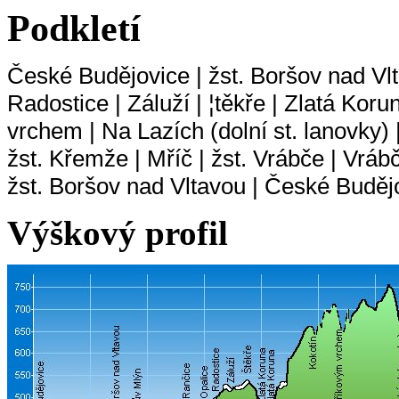
Podkletí
České Budějovice | žst. Boršov nad Vlt
Radostice | Záluží | ¦těkře | Zlatá Kor
vrchem | Na Lazích (dolní st. lanovky) |
žst. Křemže | Mříč | žst. Vrábče | Vráb
žst. Boršov nad Vltavou | České Buděj
Výškový profil