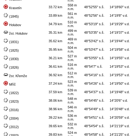
n.m.
558 m
33.72 km
48°52'55'' s.š.
14°18'60'' v.d.
Krasetín
n.m.
561 m
33.89 km
48°52'56'' s.š.
14°19'8'' v.d.
(1845)
n.m.
510 m
34.79 km
48°53'19'' s.š.
14°19'29'' v.d.
Holubov
n.m.
499 m
35.31 km
48°53'35'' s.š.
14°19'37'' v.d.
žst. Holubov
n.m.
469 m
35.62 km
48°53'42'' s.š.
14°19'44'' v.d.
(1831)
n.m.
504 m
35.95 km
48°53'47'' s.š.
14°19'58'' v.d.
(1825)
n.m.
527 m
36.21 km
48°53'55'' s.š.
14°19'55'' v.d.
(1830)
n.m.
516 m
36.61 km
48°54'7'' s.š.
14°19'53'' v.d.
(1826)
n.m.
512 m
36.92 km
48°54'16'' s.š.
14°19'53'' v.d.
žst. Křemže
n.m.
523 m
37.24 km
48°54'26'' s.š.
14°19'50'' v.d.
Mříč
n.m.
539 m
37.59 km
48°54'37'' s.š.
14°19'48'' v.d.
(1822)
n.m.
548 m
38.06 km
48°54'45'' s.š.
14°20'6'' v.d.
(1823)
n.m.
546 m
38.96 km
48°54'49'' s.š.
14°20'48'' v.d.
(2016)
n.m.
536 m
39.22 km
48°54'51'' s.š.
14°20'59'' v.d.
(2004)
n.m.
532 m
39.65 km
48°54'54'' s.š.
14°21'19'' v.d.
(2012)
n.m.
524 m
39.83 km
48°54'58'' s.š.
14°21'25'' v.d.
(2003)