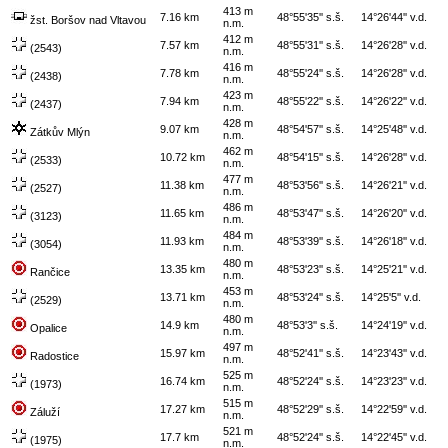
413 m
7.16 km
48°55'35'' s.š.
14°26'44'' v.d.
žst. Boršov nad Vltavou
n.m.
412 m
7.57 km
48°55'31'' s.š.
14°26'28'' v.d.
(2543)
n.m.
416 m
7.78 km
48°55'24'' s.š.
14°26'28'' v.d.
(2438)
n.m.
423 m
7.94 km
48°55'22'' s.š.
14°26'22'' v.d.
(2437)
n.m.
428 m
9.07 km
48°54'57'' s.š.
14°25'48'' v.d.
Zátkův Mlýn
n.m.
462 m
10.72 km
48°54'15'' s.š.
14°26'28'' v.d.
(2533)
n.m.
477 m
11.38 km
48°53'56'' s.š.
14°26'21'' v.d.
(2527)
n.m.
486 m
11.65 km
48°53'47'' s.š.
14°26'20'' v.d.
(3123)
n.m.
484 m
11.93 km
48°53'39'' s.š.
14°26'18'' v.d.
(3054)
n.m.
480 m
13.35 km
48°53'23'' s.š.
14°25'21'' v.d.
Rančice
n.m.
453 m
13.71 km
48°53'24'' s.š.
14°25'5'' v.d.
(2529)
n.m.
480 m
14.9 km
48°53'3'' s.š.
14°24'19'' v.d.
Opalice
n.m.
497 m
15.97 km
48°52'41'' s.š.
14°23'43'' v.d.
Radostice
n.m.
525 m
16.74 km
48°52'24'' s.š.
14°23'23'' v.d.
(1973)
n.m.
515 m
17.27 km
48°52'29'' s.š.
14°22'59'' v.d.
Záluží
n.m.
521 m
17.7 km
48°52'24'' s.š.
14°22'45'' v.d.
(1975)
n.m.