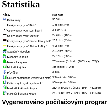
Statistika
Název
Hodnota
55.58 km
Délka trasy
1.85 km (3 %)
Úseky cesty typu "Pěší"
3.4 km (6 %)
Úseky cesty typu "Lesní/polní"
22.46 km (40 %)
Úseky cesty typu "Vozová"
23.71 km (43 %)
Úseky cesty typu "Silnice III.třídy/MK"
4.16 km (7 %)
Úseky cesty typu "Silnice II. třídy"
26.92 km (48 %)
Stoupání v úsecích
27.67 km (50 %)
Klesání v úsecích
753 m n.m. ("v úseku (1853) -> (1878)")
Maximální výška
385 m n.m. ("(2688)")
Minimální výška
368 m
Převýšení
960 m (sklon 3.6 %)
Celkem nastoupáno výškových metrů
960 m (sklon 3.5 %)
Celkem sjeto výškových metrů
26.4 % (0.2 km v úseku (1954) -> (1955))
Maximální sklon do kopce
24.6 % (0.1 km v úseku (1877) -> (1878))
Maximální sklon z kopce
Vygenerováno počítačovým progra