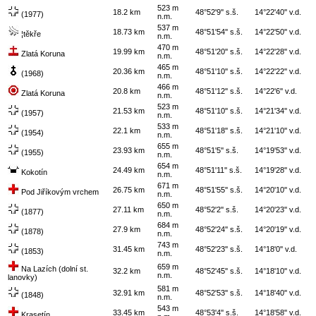
523 m
18.2 km
48°52'9'' s.š.
14°22'40'' v.d.
(1977)
n.m.
537 m
18.73 km
48°51'54'' s.š.
14°22'50'' v.d.
¦těkře
n.m.
470 m
19.99 km
48°51'20'' s.š.
14°22'28'' v.d.
Zlatá Koruna
n.m.
465 m
20.36 km
48°51'10'' s.š.
14°22'22'' v.d.
(1968)
n.m.
466 m
20.8 km
48°51'12'' s.š.
14°22'6'' v.d.
Zlatá Koruna
n.m.
523 m
21.53 km
48°51'10'' s.š.
14°21'34'' v.d.
(1957)
n.m.
533 m
22.1 km
48°51'18'' s.š.
14°21'10'' v.d.
(1954)
n.m.
655 m
23.93 km
48°51'5'' s.š.
14°19'53'' v.d.
(1955)
n.m.
654 m
24.49 km
48°51'11'' s.š.
14°19'28'' v.d.
Kokotín
n.m.
671 m
26.75 km
48°51'55'' s.š.
14°20'10'' v.d.
Pod Jiříkovým vrchem
n.m.
650 m
27.11 km
48°52'2'' s.š.
14°20'23'' v.d.
(1877)
n.m.
684 m
27.9 km
48°52'24'' s.š.
14°20'19'' v.d.
(1878)
n.m.
743 m
31.45 km
48°52'23'' s.š.
14°18'0'' v.d.
(1853)
n.m.
659 m
Na Lazích (dolní st.
32.2 km
48°52'45'' s.š.
14°18'10'' v.d.
n.m.
lanovky)
581 m
32.91 km
48°52'53'' s.š.
14°18'40'' v.d.
(1848)
n.m.
543 m
33.45 km
48°53'4'' s.š.
14°18'58'' v.d.
Krasetín