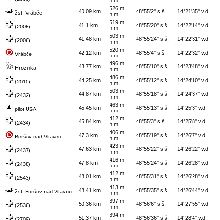
n.m.
526 m
40.09 km
48°55'2'' s.š.
14°21'35'' v.d.
žst. Vrábče
n.m.
519 m
41.1 km
48°55'20'' s.š.
14°22'14'' v.d.
(2005)
n.m.
503 m
41.48 km
48°55'24'' s.š.
14°22'31'' v.d.
(2006)
n.m.
520 m
42.12 km
48°55'4'' s.š.
14°22'32'' v.d.
Vrábče
n.m.
496 m
43.77 km
48°55'10'' s.š.
14°23'48'' v.d.
Hrozinka
n.m.
486 m
44.25 km
48°55'12'' s.š.
14°24'10'' v.d.
(2010)
n.m.
503 m
44.87 km
48°55'18'' s.š.
14°24'37'' v.d.
(2432)
n.m.
463 m
45.45 km
48°55'13'' s.š.
14°25'3'' v.d.
pilot USA
n.m.
412 m
45.84 km
48°55'3'' s.š.
14°25'8'' v.d.
(2434)
n.m.
406 m
47.3 km
48°55'19'' s.š.
14°26'7'' v.d.
Boršov nad Vltavou
n.m.
423 m
47.63 km
48°55'22'' s.š.
14°26'22'' v.d.
(2437)
n.m.
416 m
47.8 km
48°55'24'' s.š.
14°26'28'' v.d.
(2438)
n.m.
412 m
48.01 km
48°55'31'' s.š.
14°26'28'' v.d.
(2543)
n.m.
413 m
48.41 km
48°55'35'' s.š.
14°26'44'' v.d.
žst. Boršov nad Vltavou
n.m.
397 m
50.36 km
48°56'6'' s.š.
14°27'55'' v.d.
(2536)
n.m.
394 m
51.37 km
48°56'36'' s.š.
14°28'4'' v.d.
(2709)