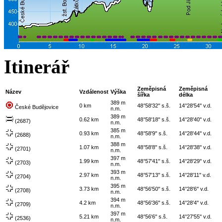
Itinerář
Zeměpisná
Zeměpisná
Název
Vzdálenost
Výška
šířka
délka
389 m
0 km
48°58'32'' s.š.
14°28'54'' v.d.
České Budějovice
n.m.
389 m
0.62 km
48°58'18'' s.š.
14°28'40'' v.d.
(2687)
n.m.
385 m
0.93 km
48°58'9'' s.š.
14°28'44'' v.d.
(2688)
n.m.
388 m
1.07 km
48°58'8'' s.š.
14°28'38'' v.d.
(2701)
n.m.
397 m
1.99 km
48°57'41'' s.š.
14°28'29'' v.d.
(2703)
n.m.
393 m
2.97 km
48°57'13'' s.š.
14°28'11'' v.d.
(2704)
n.m.
395 m
3.73 km
48°56'50'' s.š.
14°28'6'' v.d.
(2708)
n.m.
394 m
4.2 km
48°56'36'' s.š.
14°28'4'' v.d.
(2709)
n.m.
397 m
5.21 km
48°56'6'' s.š.
14°27'55'' v.d.
(2536)
n.m.